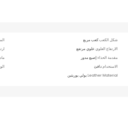
شكل الكعب:
كعب مربع
المو
الارتفاع العلوي:
علوي مرتفع
ارت
مقدمة الحذاء:
إصبع مدور
مادة
الاستخدام:
دافئ
الو
Leather Material:
بولي يوريثين