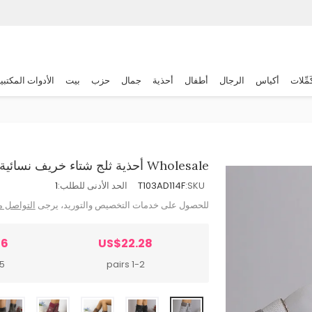
َمِّلات
أكياس
الرجال
أطفال
أحذية
جمال
حزب
بيت
الأدوات المكتبي
Wholesale أحذية ثلج شتاء خريف نسائية مقاس كبير سميكة دافئة بحزام
SKU:
T103AD114F
الحد الأدنى للطلب:
1
للحصول على خدمات التخصيص والتوريد، يرجى
التواصل م
86
US$22.28
irs
1-2 pairs