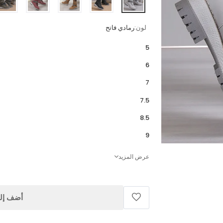
لون:
رمادي فاتح
5
6
7
7.5
8.5
9
عرض المزيد
أضف إلى