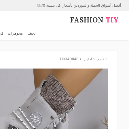
أفضل أسواق الجملة والموردين بأسعار أقل بنسبة 70%!
FASHION⁠
TIY
نحيف
مجوهرات
مُك
القسم
اختيار
T103AD114F