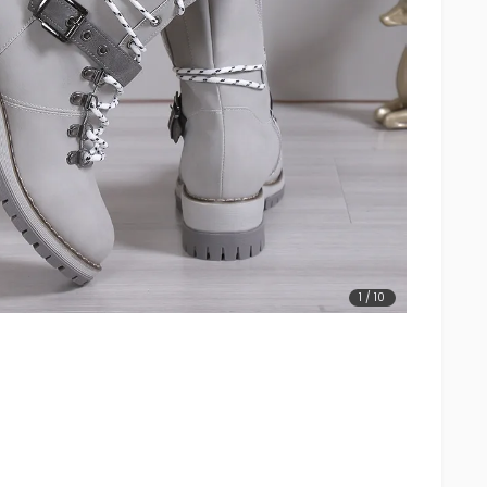
1
/
10