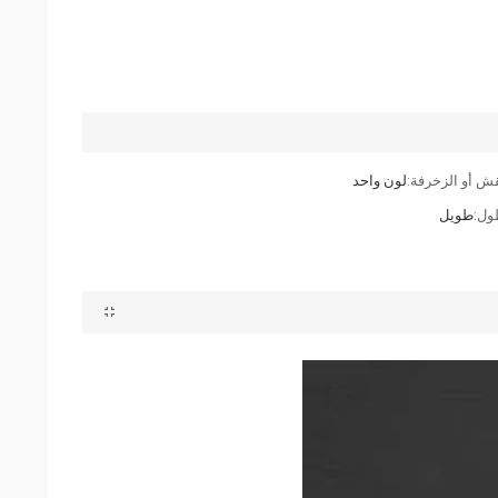
قش أو الزخرفة:
لون واحد
ول:
طويل