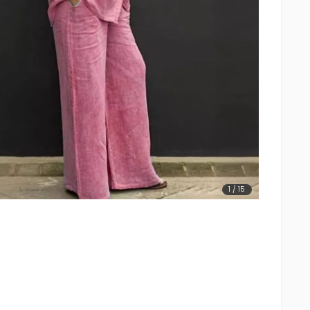
1
/
15