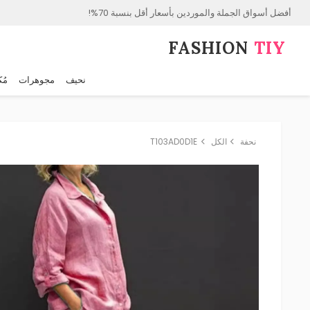
أفضل أسواق الجملة والموردين بأسعار أقل بنسبة 70%!
FASHION⁠
TIY
نحيف
مجوهرات
مُك
نحفة
الكل
T103AD0D1E