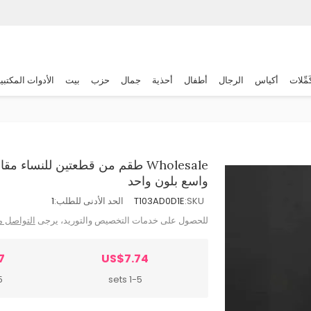
َمِّلات
أكياس
الرجال
أطفال
أحذية
جمال
حزب
بيت
الأدوات المكتبي
Wholesale طقم من قطعتين للنساء
واسع بلون واحد
SKU:
T103AD0D1E
الحد الأدنى للطلب:
1
للحصول على خدمات التخصيص والتوريد، يرجى
التواصل م
7
US$7.74
ts
1-5 sets