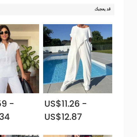
قد يعجبك
9 -
US$11.26 -
.34
US$12.87