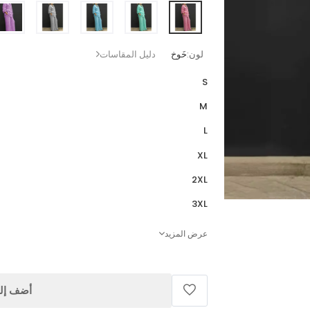
لون:
خَوخ
دليل المقاسات
S
M
L
XL
2XL
3XL
عرض المزيد
أضف إلى