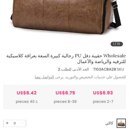
1
/
10
Wholesale حقيبة دفل PU رجالية كبيرة السعة بعراقة كلاسيكية
للترفيه والرياضة والأعمال
SKU:
T103ACBA28
الحد الأدنى للطلب:
2
للحصول على خدمات التخصيص والتوريد، يرجى
التواصل معنا
US$6.42
US$6.75
US$6.93
≥ 40 pieces
8-39 pieces
2-7 pieces
كاكي
0