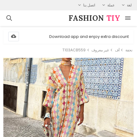
لغة
عملة
اتصل بنا
FASHION⁠
TIY
Download app and enjoy extra discount
نحفة
أف
غير معروف
T103ACB559