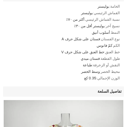
الخامة:
بوليستر
القماش الرئيسي:
بوليستر
نسبة القماش الرئيسي:
أكثر من ٧٠٪
نسيج آخر:
بوليستر أقل من ٣٠٪
النمط:
أسلوب أنيق
نوع الفستان:
فستان على شكل حرف A
الكم:
كمّ فانوس
خط العنق:
خط العنق على شكل حرف V
طول القطعة:
فستان ميدي
النقش أو الزخرفة:
طباعة
محيط الخصر:
وسط الخصر
الوزن الإجمالي:
0.35 كغ
تفاصيل السلعة