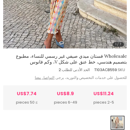
1
/
7
Wholesale فستان ميدي صيفي غير رسمي للنساء، مطبوع
بتصميم هندسي، خط عنق على شكل V، وكم فانوس
SKU:
T103ACB559
الحد الأدنى للطلب:
2
للحصول على خدمات التخصيص والتوريد، يرجى
التواصل معنا
US$7.74
US$8.9
US$11.24
≥ 50 pieces
6-49 pieces
2-5 pieces