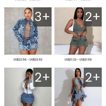
3+
2+
US$22.56 - US$23.92
US$21.23 - US$21.56
2+
2+