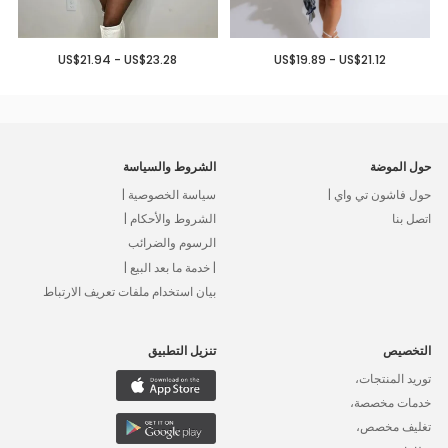
US$21.94 - US$23.28
US$19.89 - US$21.12
حول الموضة
الشروط والسياسة
حول فاشون تي واي |
سياسة الخصوصية |
اتصل بنا
الشروط والأحكام |
الرسوم والضرائب
| خدمة ما بعد البيع |
بيان استخدام ملفات تعريف الارتباط
التخصيص
تنزيل التطبيق
توريد المنتجات،
خدمات مخصصة،
تغليف مخصص،