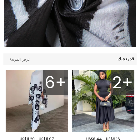
قد يعجبك
عرض المزيد
6+
2+
US$11.29 - US$11.97
US$8.44 - US$9.16