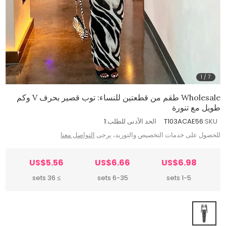
1
/
7
Wholesale طقم من قطعتين للنساء: توب قصير بحرف V وكم
طويل مع تنورة
SKU:
T103ACAE56
الحد الأدنى للطلب:
1
للحصول على خدمات التخصيص والتوريد، يرجى
التواصل معنا
US$5.56
US$6.66
US$6.98
≥ 36 sets
6-35 sets
1-5 sets