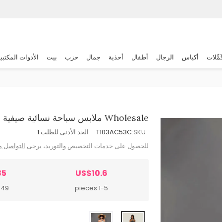
َمِّلات
أكياس
الرجال
أطفال
أحذية
جمال
حزب
بيت
الأدوات المكتبي
Wholesale ملابس سباحة نسائية صيفية مثيرة مزينة بالزهور، قطعة واحدة
SKU:
T103AC53C
الحد الأدنى للطلب:
1
للحصول على خدمات التخصيص والتوريد، يرجى
التواصل م
85
US$10.6
 pieces
1-5 pieces