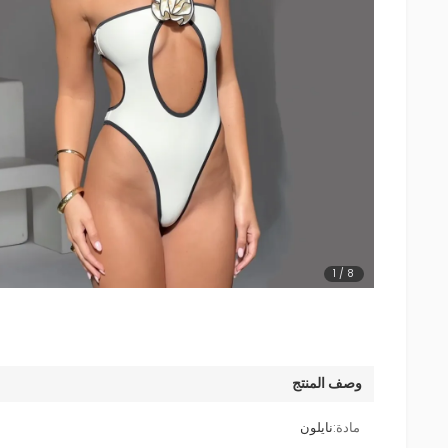
1
/
8
وصف المنتج
مادة:
نايلون