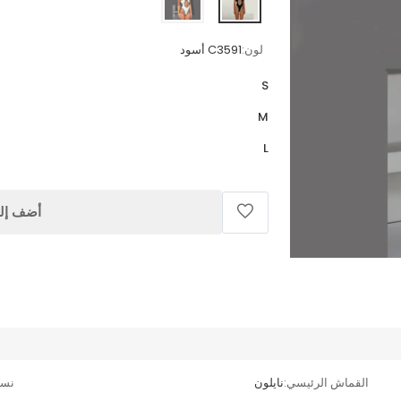
لون:
C3591 أسود
S
M
L
أضف إلى
القماش الرئيسي:
نايلون
نسب