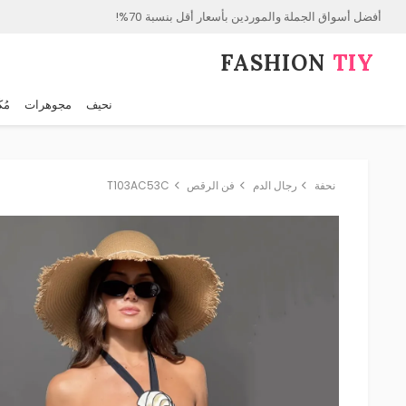
أفضل أسواق الجملة والموردين بأسعار أقل بنسبة 70%!
FASHION⁠
TIY
نحيف
مجوهرات
مُك
نحفة
رجال الدم
فن الرقص
T103AC53C