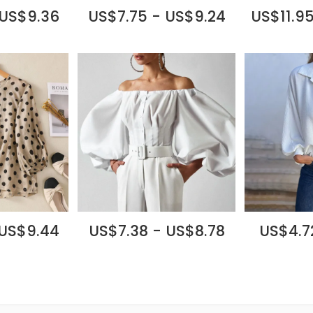
 US$9.36
US$7.75 - US$9.24
US$11.95
 US$9.44
US$7.38 - US$8.78
US$4.7