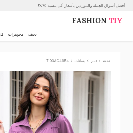
أفضل أسواق الجملة والموردين بأسعار أقل بنسبة 70%!
FASHION⁠
TIY
نحيف
مجوهرات
مُك
نحفة
قمم
بسانات
T103AC4654