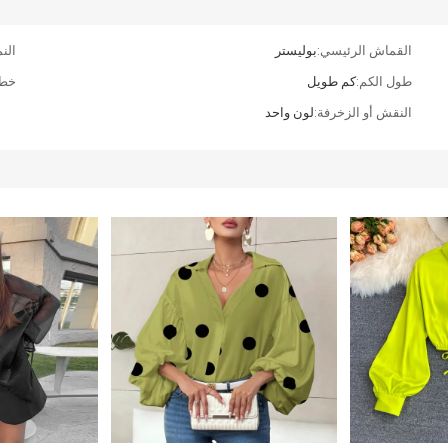
القماش الرئيسي:
بوليستر
الن
طول الكم:
كم طويل
خط 
النقش أو الزخرفة:
لون واحد