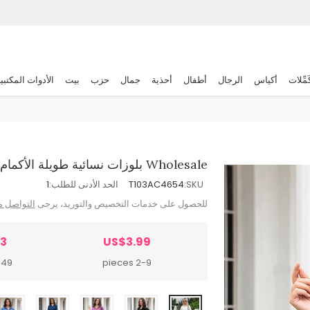
َمِّلات
أكياس
الرجال
أطفال
أحذية
جمال
حزب
بيت
الأدوات المكتبي
Wholesale بلوزات نسائية طويلة الأكمام ذات ياقة مقلوبة بلون واحد
SKU:
T103AC4654
الحد الأدنى للطلب:
1
للحصول على خدمات التخصيص والتوريد، يرجى
التواصل م
33
US$3.99
 pieces
2-9 pieces