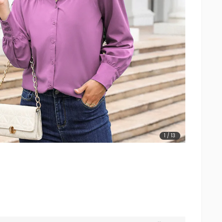
1
/
13