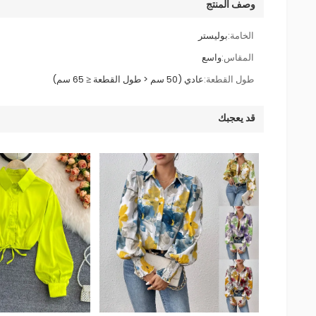
وصف المنتج
الخامة:
بوليستر
المقاس:
واسع
طول القطعة:
عادي (50 سم < طول القطعة ≤ 65 سم)
قد يعجبك