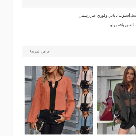
مط:
أسلوب ياباني وكوري غير رسمي
العنق:
ياقة بولو
عرض المزيد