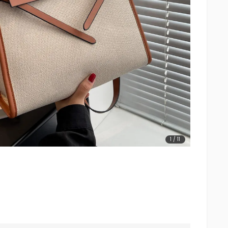
1
/
11