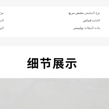
نوع المقبض:
مقبض مربع
نوع 
الخامة:
قماش
الن
مادة البطانة:
بوليستر
الو