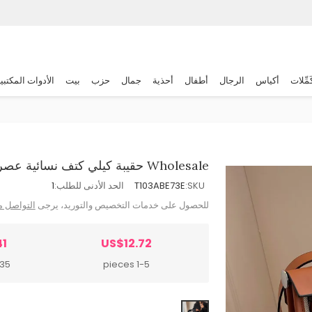
َمِّلات
أكياس
الرجال
أطفال
أحذية
جمال
حزب
بيت
الأدوات المكتبي
Wholesale حقيبة كيلي كتف نسائية عصرية رجعية كبيرة السعة بمقبض مربع من القماش
SKU:
T103ABE73E
الحد الأدنى للطلب:
1
للحصول على خدمات التخصيص والتوريد، يرجى
التواصل م
41
US$12.72
pieces
1-5 pieces