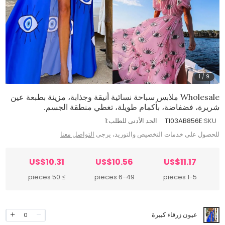
1
/
9
Wholesale ملابس سباحة نسائية أنيقة وجذابة، مزينة بطبعة عين
شريرة، فضفاضة، بأكمام طويلة، تغطي منطقة الجسم.
SKU:
T103AB856E
الحد الأدنى للطلب:
1
للحصول على خدمات التخصيص والتوريد، يرجى
التواصل معنا
US$10.31
US$10.56
US$11.17
≥ 50 pieces
6-49 pieces
1-5 pieces
عيون زرقاء كبيرة
0