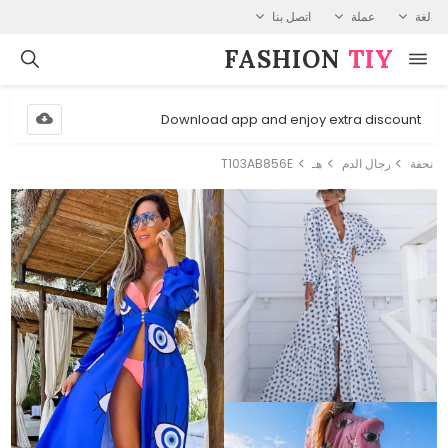
لغة
عملة
اتصل بنا
FASHION⁠
TIY
Download app and enjoy extra discount
نحفة
رجال الدم
هـ
T103AB856E