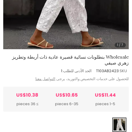
1
/
7
Wholesale بنطلونات نسائية قصيرة عادية ذات أربطة وتطريز
زهري صيفي
SKU:
T103AB2423
الحد الأدنى للطلب:
1
للحصول على خدمات التخصيص والتوريد، يرجى
التواصل معنا
US$10.38
US$10.65
US$11.44
≥ 36 pieces
6-35 pieces
1-5 pieces