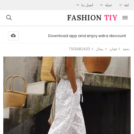
لغة
عملة
اتصل بنا
FASHION⁠
TIY
Download app and enjoy extra discount
نحفة
قفان
بنغال
T103AB2423