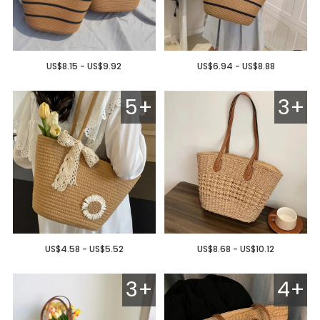
US$8.15 - US$9.92
US$6.94 - US$8.88
5+
3+
US$4.58 - US$5.52
US$8.68 - US$10.12
3+
4+