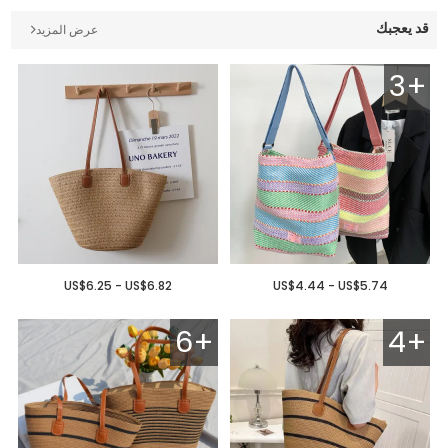
قد يعجبك
عرض المزيد
3+
US$6.25 - US$6.82
US$4.44 - US$5.74
6+
4+