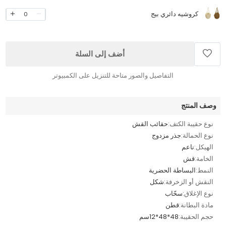
كروشيه دائري بيج
0
أضف إلى السلة
التفاصيل والصور متاحة للتنزيل على الكمبيوتر
وصف المنتج
نوع حقيبة الكتف:
حقائب القش
نوع الحمالة:
جذر مزدوج
الهيكل:
ناعم
الخامة:
قش
النمط:
البساطة الحضرية
النقش أو الزخرفة:
شكل
نوع الإغلاق:
سحّاب
مادة البطانة:
قطن
حجم الحقيبة:
48*48*12سم