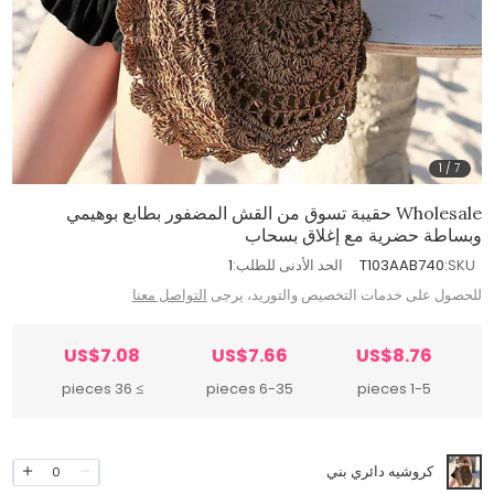
1
/
7
Wholesale حقيبة تسوق من القش المضفور بطابع بوهيمي
وبساطة حضرية مع إغلاق بسحاب
SKU:
T103AAB740
الحد الأدنى للطلب:
1
للحصول على خدمات التخصيص والتوريد، يرجى
التواصل معنا
US$7.08
US$7.66
US$8.76
≥ 36 pieces
6-35 pieces
1-5 pieces
كروشيه دائري بني
0