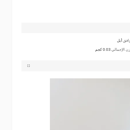
وافق:
أبل
زن الإجمالي:
0.03 كجم