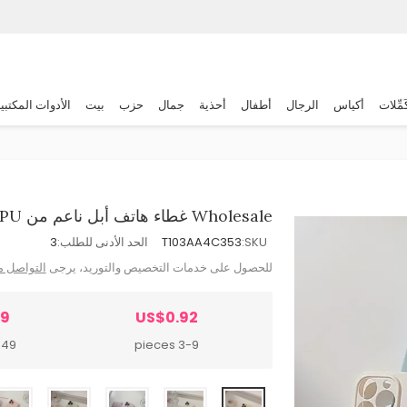
َمِّلات
أكياس
الرجال
أطفال
أحذية
جمال
حزب
بيت
الأدوات المكتبي
Wholesale غطاء هاتف أبل ناعم من TPU بلون سادة وبسيط
SKU:
T103AA4C353
الحد الأدنى للطلب:
3
للحصول على خدمات التخصيص والتوريد، يرجى
التواصل م
79
US$0.92
 pieces
3-9 pieces