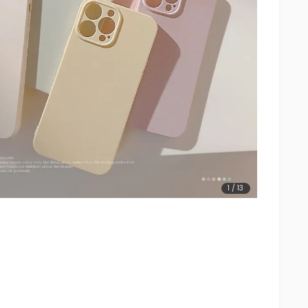
1
/
13