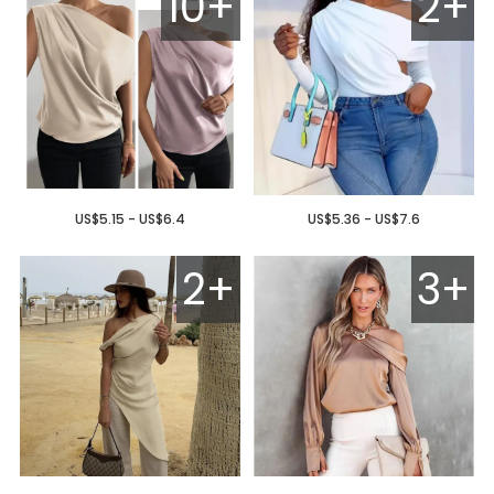
10+
2+
US$5.15 - US$6.4
US$5.36 - US$7.6
2+
3+