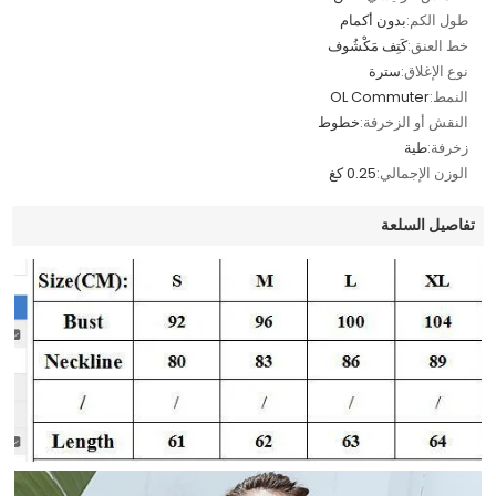
طول الكم:
بدون أكمام
خط العنق:
كَتِف مَكْشُوف
نوع الإغلاق:
سترة
النمط:
OL Commuter
النقش أو الزخرفة:
خطوط
زخرفة:
طية
الوزن الإجمالي:
0.25 كغ
تفاصيل السلعة