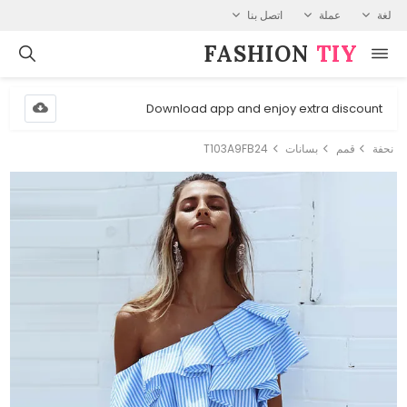
لغة
عملة
اتصل بنا
FASHION⁠
TIY
Download app and enjoy extra discount
نحفة
قمم
بسانات
T103A9FB24