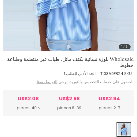
1
/
3
Wholesale بلوزة نسائية بكتف مائل، طيات غير منتظمة وطباعة
خطوط
SKU:
T103A9FB24
الحد الأدنى للطلب:
1
للحصول على خدمات التخصيص والتوريد، يرجى
التواصل معنا
US$2.08
US$2.58
US$2.94
≥ 40 pieces
8-39 pieces
2-7 pieces