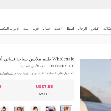
َمِّلات
أكياس
الرجال
أطفال
أحذية
جمال
حزب
بيت
الأدوات المكتبي
Wholesale طقم ملابس سباحة نسائي أنيق وجذاب بألوان متداخلة
SKU:
T10386CB7
الحد الأدنى للطلب:
1
للحصول على خدمات التخصيص والتوريد، يرجى
التواصل م
2
US$7.98
ts
1-5 sets