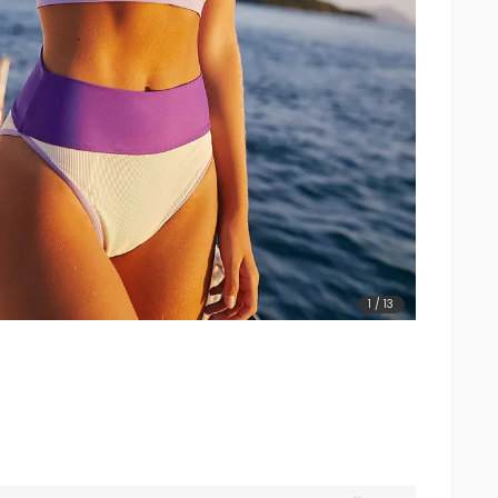
1
/
13