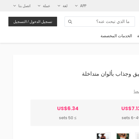
APP
لغة
عملة
اتصل بنا
تسجيل الدخول / التسجيل
ة
الخدمات المخصصة
عنا
US$6.34
US$7.1
≥ 50 sets
6-49 se