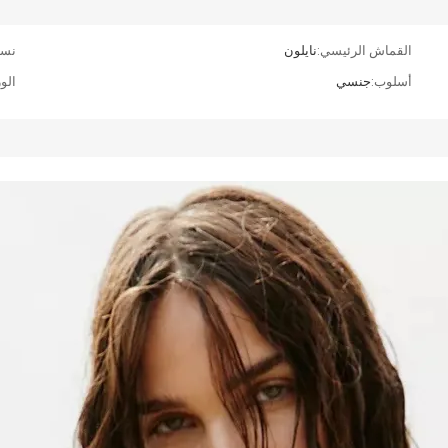
القماش الرئيسي:
نايلون
نسب
أسلوب:
جنسي
الو