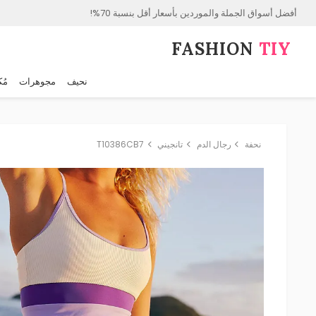
أفضل أسواق الجملة والموردين بأسعار أقل بنسبة 70%!
FASHION⁠
TIY
نحيف
مجوهرات
مُك
نحفة
رجال الدم
تانجيني
T10386CB7