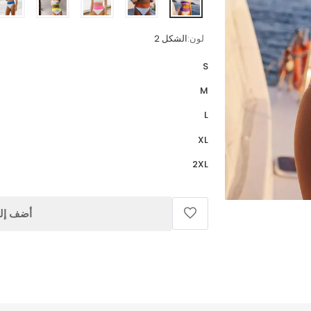
لون:
الشكل 2
S
M
L
XL
2XL
أضف إلى