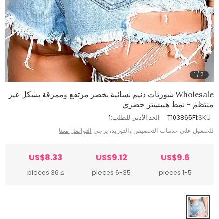
1
/
3
Wholesale شورتات دنيم نسائية بخصر مرتفع وممزقة بشكل غير
منتظم - نمط هيبستر حضري
SKU:
T103865F1
الحد الأدنى للطلب:
1
للحصول على خدمات التخصيص والتوريد، يرجى
التواصل معنا
US$8.33
US$9.12
US$9.6
≥ 36 pieces
6-35 pieces
1-5 pieces