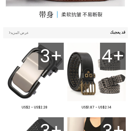
قد يعجبك
عرض المزيد
3+
4+
US$2 - US$2.28
US$1.87 - US$2.14
3+
3+