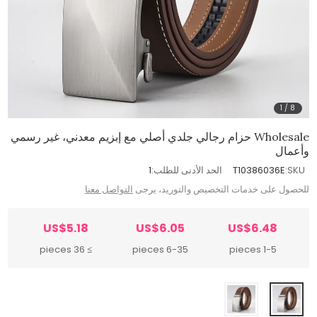
1
/
8
Wholesale حزام رجالي جلدي أصلي مع إبزيم معدني، غير رسمي
وأعمال
SKU:
T10386036E
الحد الأدنى للطلب:
1
للحصول على خدمات التخصيص والتوريد، يرجى
التواصل معنا
US$5.18
US$6.05
US$6.48
≥ 36 pieces
6-35 pieces
1-5 pieces