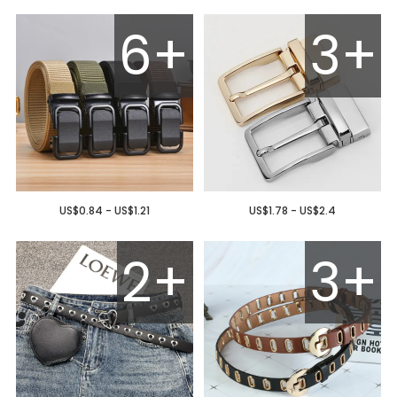
6+
3+
US$0.84 - US$1.21
US$1.78 - US$2.4
2+
3+