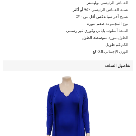
القماش الرئيسي:
بوليستر
نسبة القماش الرئيسي:
٪٩٥ أو أكثر
نسيج آخر:
سباندكس أقل من ٣٠٪
نوع المجموعة:
طقم تنورة
النمط:
أسلوب ياباني وكوري غير رسمي
الطول:
تنورة متوسطة الطول
الكم:
كم طويل
الوزن الإجمالي:
0.6 كغ
تفاصيل السلعة