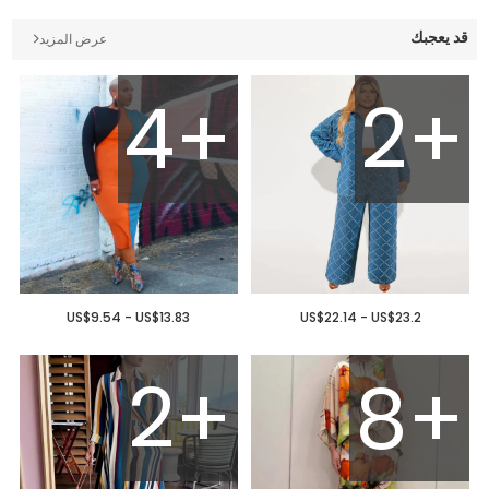
قد يعجبك
عرض المزيد
4+
2+
US$9.54 - US$13.83
US$22.14 - US$23.2
2+
8+