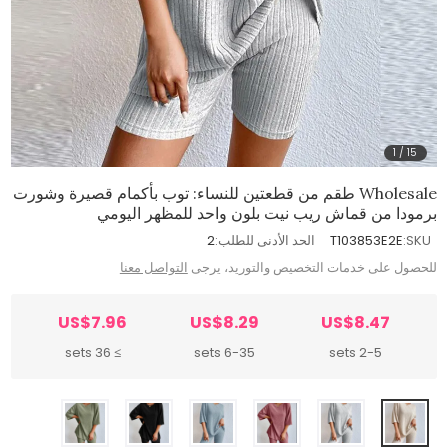
1
/
15
Wholesale طقم من قطعتين للنساء: توب بأكمام قصيرة وشورت
برمودا من قماش ريب نيت بلون واحد للمظهر اليومي
SKU:
T103853E2E
الحد الأدنى للطلب:
2
للحصول على خدمات التخصيص والتوريد، يرجى
التواصل معنا
US$7.96
US$8.29
US$8.47
≥ 36 sets
6-35 sets
2-5 sets