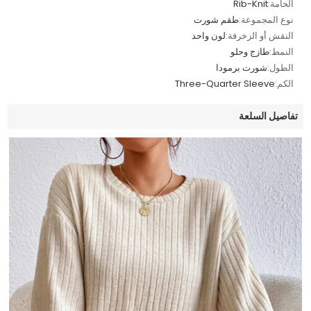
الخامة:
Rib-Knit
نوع المجموعة:
طقم شورت
النقش أو الزخرفة:
لون واحد
النمط:
طازج وحلو
الطول:
شورت برمودا
الكم:
Three-Quarter Sleeve
تفاصيل السلعة