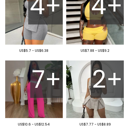
4+
4+
US$5.7 - US$6.38
US$7.88 - US$9.2
7+
2+
US$10.6 - US$12.54
US$7.77 - US$8.89