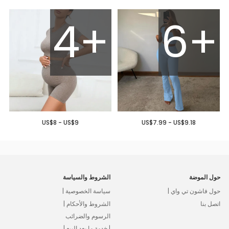
4+
6+
US$8 - US$9
US$7.99 - US$9.18
حول الموضة
الشروط والسياسة
حول فاشون تي واي |
سياسة الخصوصية |
اتصل بنا
الشروط والأحكام |
الرسوم والضرائب
| خدمة ما بعد البيع |