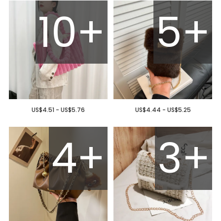
10+
5+
US$4.51 - US$5.76
US$4.44 - US$5.25
4+
3+