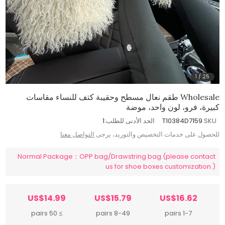
1
/
25
Wholesale طقم نعال مسطح وحقيبة كتف للنساء مقاسات
كبيرة، فرو، لون واحد، موضة
SKU:
T10384D7159
الحد الأدنى للطلب:
1
للحصول على خدمات التخصيص والتوريد، يرجى
التواصل معنا
Normal Package：OPP bag/Drawstring bag.(please contact
us for shoe boxes customization.)
US$14.99
US$15.79
US$16.62
≥ 50 pairs
8-49 pairs
1-7 pairs