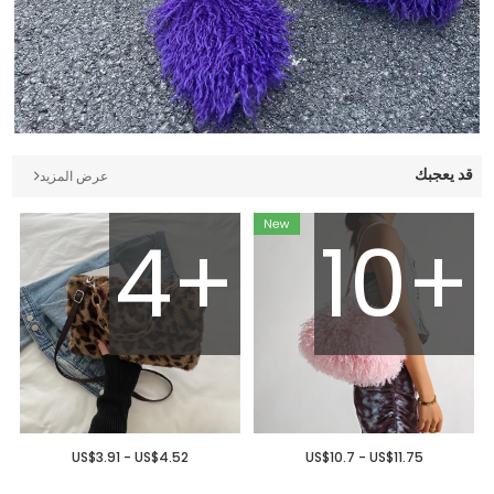
قد يعجبك
عرض المزيد
4+
10+
US$3.91 - US$4.52
US$10.7 - US$11.75