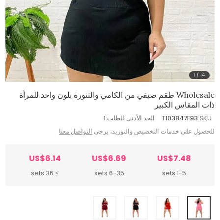
1
/
14
Wholesale طقم صيفي من الكامي والتنورة بلون واحد للمرأة
ذات المقاس الكبير
SKU:
T103847F93
الحد الأدنى للطلب:
1
للحصول على خدمات التخصيص والتوريد، يرجى
التواصل معنا
US$6.14
US$6.69
US$7.48
≥ 36 sets
6-35 sets
1-5 sets