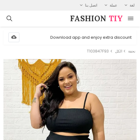
لغة
عملة
اتصل بنا
FASHION⁠
TIY
Download app and enjoy extra discount
نحفة
الكل
T103847F93