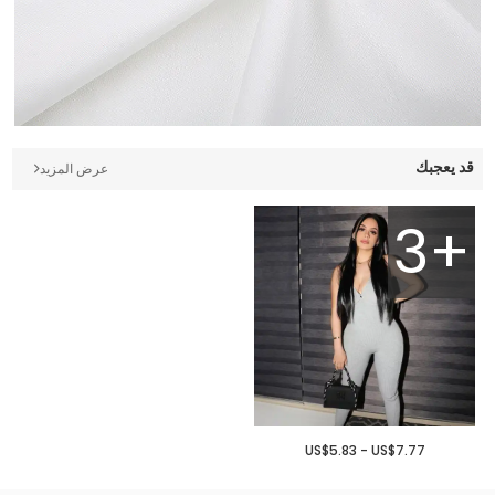
قد يعجبك
عرض المزيد
3+
US$5.83 - US$7.77