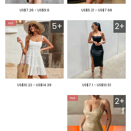
US$7.26 - US$9.6
US$5.21 - US$7.68
5+
2+
US$10.22 - US$14.39
US$7.1 - US$10.51
2+