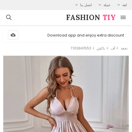
لغة
عملة
اتصل بنا
FASHION⁠
TIY
Download app and enjoy extra discount
نحفة
أف
باكش
T103841553