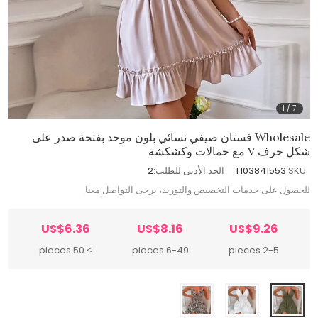
1
/
7
Wholesale فستان صيفي نسائي بلون موحد بفتحة صدر على
شكل حرف V مع حمالات وكشكشة
SKU:
T103841553
الحد الأدنى للطلب:
2
للحصول على خدمات التخصيص والتوريد، يرجى
التواصل معنا
US$6.36
US$8.16
US$9.26
≥ 50 pieces
6-49 pieces
2-5 pieces