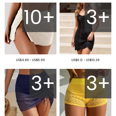
10+
3+
US$4.89 - US$5.99
US$8.12 - US$10.29
3+
3+