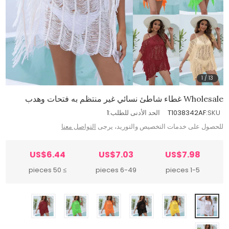
1
/
13
Wholesale غطاء شاطئ نسائي غير منتظم به فتحات وهدب
SKU:
T1038342AF
الحد الأدنى للطلب:
1
للحصول على خدمات التخصيص والتوريد، يرجى
التواصل معنا
US$6.44
US$7.03
US$7.98
≥ 50 pieces
6-49 pieces
1-5 pieces