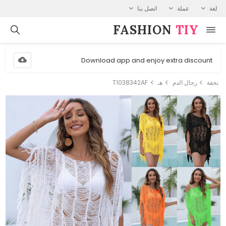
لغة
عملة
اتصل بنا
FASHION⁠
TIY
Download app and enjoy extra discount
نحفة
رجال الدم
هـ
T1038342AF