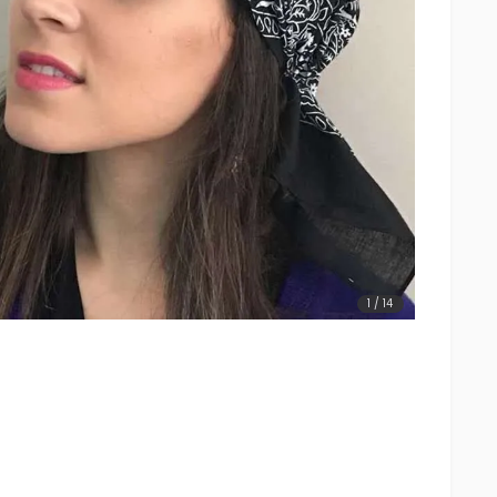
1
/
14