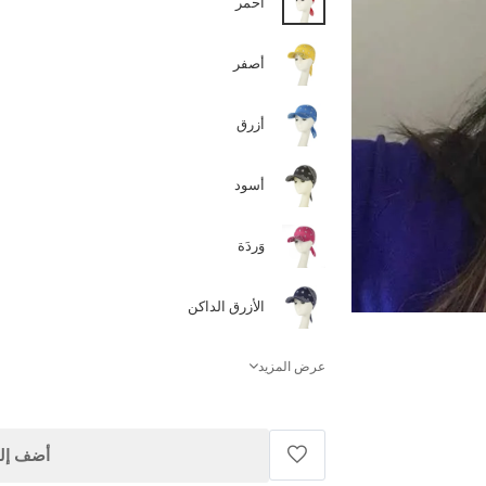
أحمر
أصفر
أزرق
أسود
وَردَة
الأزرق الداكن
عرض المزيد
أضف إلى