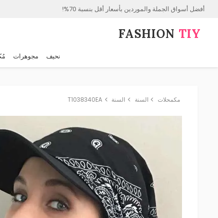
أفضل أسواق الجملة والموردين بأسعار أقل بنسبة 70%!
FASHION⁠
TIY
نحيف
مجوهرات
مُك
مكمحلات
السنة
السنة
T1038340EA