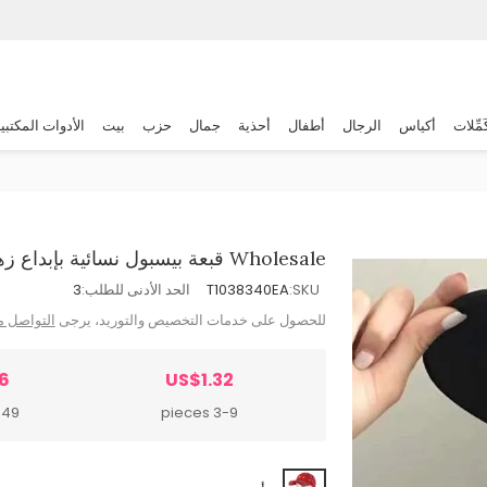
َمِّلات
أكياس
الرجال
أطفال
أحذية
جمال
حزب
بيت
الأدوات المكتبي
Wholesale قبعة بيسبول نسائية بإبداع زهور صيفية من البوليستر
SKU:
T1038340EA
الحد الأدنى للطلب:
3
للحصول على خدمات التخصيص والتوريد، يرجى
التواصل م
6
US$1.32
 pieces
3-9 pieces