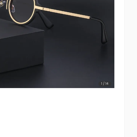
1
/
14