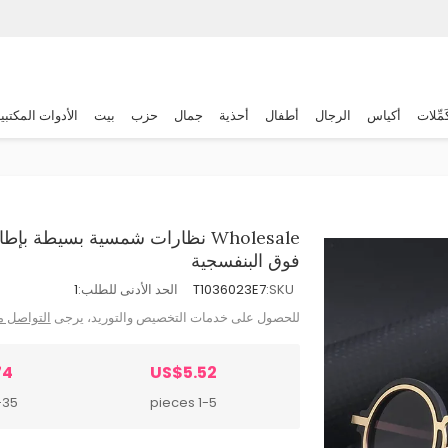
َمِّلات
أكياس
الرجال
أطفال
أحذية
جمال
حزب
بيت
الأدوات المكتبي
Wholesale نظارات شمسية بسيطة 
فوق البنفسجية
SKU:
T1036023E7
الحد الأدنى للطلب:
1
للحصول على خدمات التخصيص والتوريد، يرجى
التواصل م
74
US$5.52
 pieces
1-5 pieces