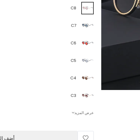
C8
C7
C6
C5
C4
C3
عرض المزيد
أضف إلى