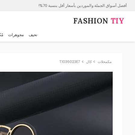
أفضل أسواق الجملة والموردين بأسعار أقل بنسبة 70%!
FASHION⁠
TIY
نحيف
مجوهرات
مُك
مكمحلات
كال
T1036023E7