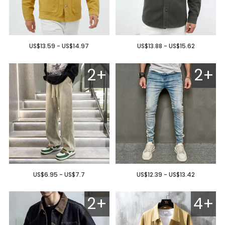
US$13.59 - US$14.97
US$13.88 - US$15.62
2+
2+
US$6.95 - US$7.7
US$12.39 - US$13.42
2+
4+