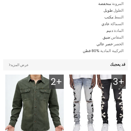
المرونة:
منخفضة
الطول:
طويل
النمط:
مكتب
السماكة:
عادي
المادة:
دنيم
المقاس:
ضيق
الخصر:
خصر عالي
التركيبة المادية:
80% قطن
قد يعجبك
عرض المزيد
2+
3+