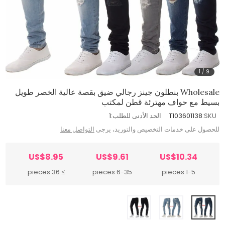
1
/
9
Wholesale بنطلون جينز رجالي ضيق بقصة عالية الخصر طويل
بسيط مع حواف مهترئة قطن لمكتب
SKU:
T103601138
الحد الأدنى للطلب:
1
للحصول على خدمات التخصيص والتوريد، يرجى
التواصل معنا
US$8.95
US$9.61
US$10.34
≥ 36 pieces
6-35 pieces
1-5 pieces