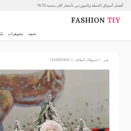
أفضل أسواق الجملة والموردين بأسعار أقل بنسبة 70%!
FASHION⁠
TIY
نحيف
مجوهرات
مُك
هير
استهلاك الطاقة
T1035EF4121