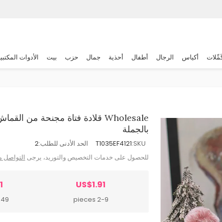
َمِّلات
أكياس
الرجال
أطفال
أحذية
جمال
حزب
بيت
الأدوات المكتبي
Wholesale قلادة فتاة مجنحة من ا
بالجملة
SKU:
T1035EF4121
الحد الأدنى للطلب:
2
للحصول على خدمات التخصيص والتوريد، يرجى
التواصل م
1
US$1.91
 pieces
2-9 pieces