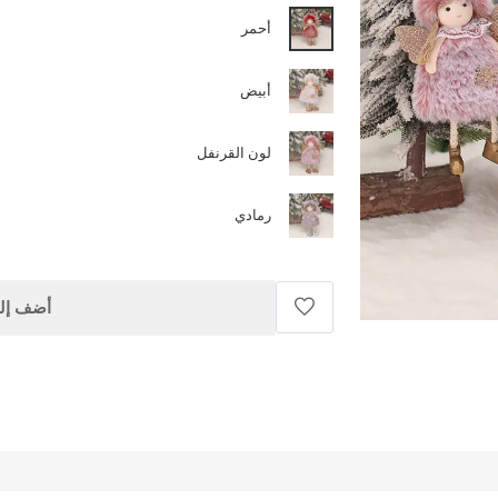
أحمر
أبيض
لون القرنفل
رمادي
أضف إلى