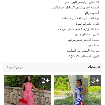
القماش الرئيسي:
البوليستر
أقمشة أخرى:
ألياف أكريليك، سباندكس
أسلوب:
رائع
نوع الفستان:
حافة غير منتظمة
طول الكم:
كم طويل
خط العنق:
رقبة على شكل حرف V
طول الفستان:
ميدي
محيط الخصر:
خصر مرتفع
نمط:
نمر
مناسبة:
التنقل إلى المكتب
الوزن الإجمالي:
0.25 Kg
قد يعجبك
عرض المزيد
2+
3+