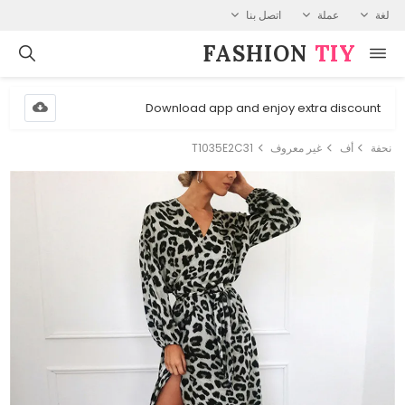
لغة
عملة
اتصل بنا
FASHION⁠
TIY
Download app and enjoy extra discount
نحفة
أف
غير معروف
T1035E2C31