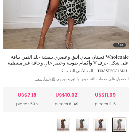
1
/
10
Wholesale فستان ميدي أنيق وعصري بنقشة جلد النمر، بياقة
على شكل حرف V وأكمام طويلة وخصر عالٍ وحافة غير منتظمة
SKU:
T1035E2C31
الحد الأدنى للطلب:
2
للحصول على خدمات التخصيص والتوريد، يرجى
التواصل معنا
US$7.18
US$10.02
US$11.09
≥ 50 pieces
6-49 pieces
2-5 pieces