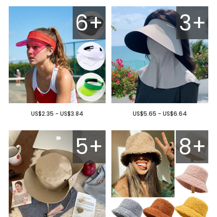
6+
3+
US$2.35 - US$3.84
US$5.65 - US$6.64
5+
8+