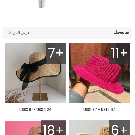
قد يعجبك
عرض المزيد
7+
11+
US$3.61 - US$4.24
US$1.97 - US$2.64
18+
6+