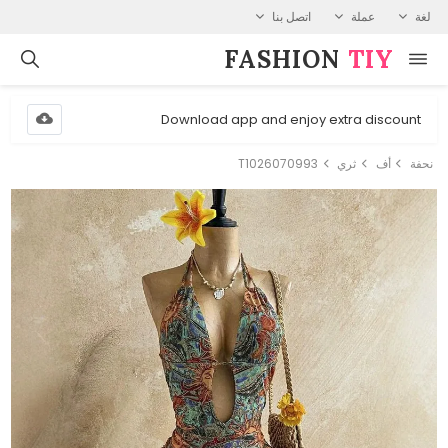
لغة
عملة
اتصل بنا
FASHION⁠
TIY
Download app and enjoy extra discount
نحفة
أف
ثري
T1026070993