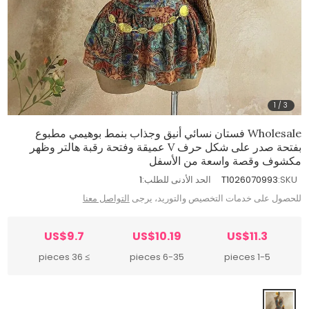
1
/
3
Wholesale فستان نسائي أنيق وجذاب بنمط بوهيمي مطبوع
بفتحة صدر على شكل حرف V عميقة وفتحة رقبة هالتر وظهر
مكشوف وقصة واسعة من الأسفل
SKU:
T1026070993
الحد الأدنى للطلب:
1
للحصول على خدمات التخصيص والتوريد، يرجى
التواصل معنا
US$9.7
US$10.19
US$11.3
≥ 36 pieces
6-35 pieces
1-5 pieces