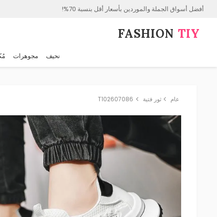
أفضل أسواق الجملة والموردين بأسعار أقل بنسبة 70%!
FASHION⁠
TIY
نحيف
مجوهرات
مُك
عام
ثور فتية
T102607086