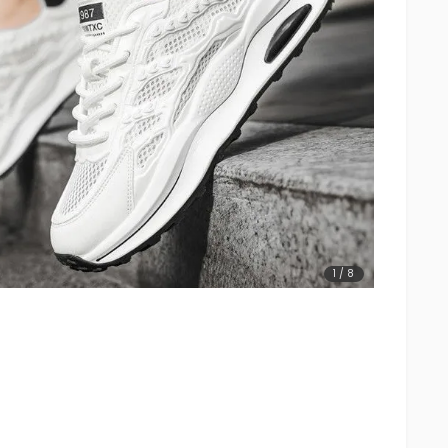
1
/
8