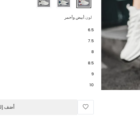
لون:
أبيض وأحمر
6.5
7.5
8
8.5
9
10
أضف إلى