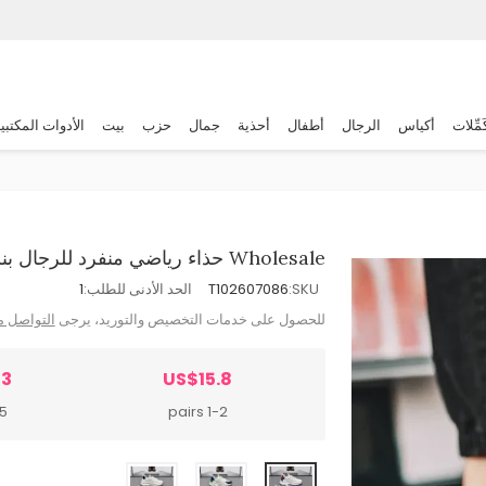
َمِّلات
أكياس
الرجال
أطفال
أحذية
جمال
حزب
بيت
الأدوات المكتبي
Wholesale حذاء رياضي منفرد للرجال بنسيج شبكي قابل للتهوية ورباط
SKU:
T102607086
الحد الأدنى للطلب:
1
للحصول على خدمات التخصيص والتوريد، يرجى
التواصل م
53
US$15.8
irs
1-2 pairs