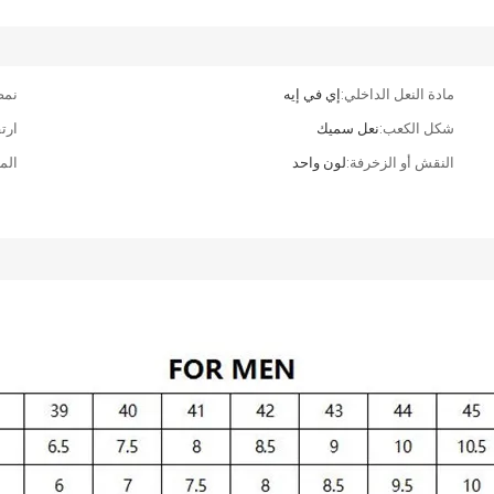
مادة النعل الداخلي:
إي في إيه
نمط
شكل الكعب:
نعل سميك
ارتف
النقش أو الزخرفة:
لون واحد
المو