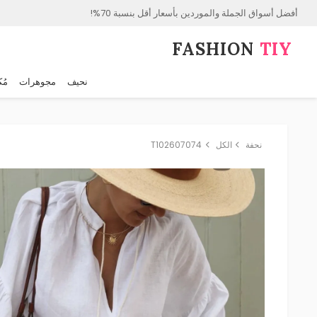
أفضل أسواق الجملة والموردين بأسعار أقل بنسبة 70%!
FASHION⁠
TIY
نحيف
مجوهرات
مُك
نحفة
الكل
T102607074