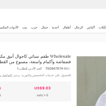
َمِّلات
أكياس
الرجال
أطفال
أحذية
جمال
حزب
بيت
الأدوات المكتبي
فضفاضة وأكمام واسعة، مصنوع من القطن
SKU:
T102607074
الحد الأدنى للطلب:
1
للحصول على خدمات التخصيص والتوريد، يرجى
التواصل م
4
US$9.03
ts
1-5 sets