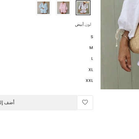
لون:
أبيض
S
M
L
XL
XXL
أضف إلى