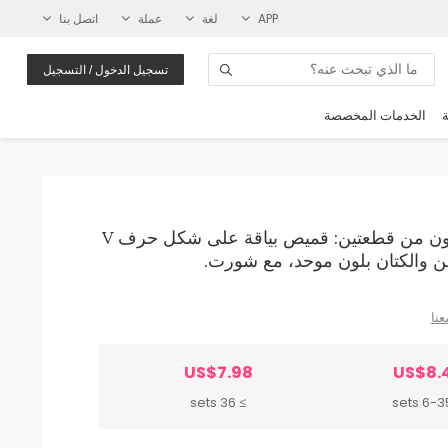
APP
لغة
عملة
اتصل بنا
تسجيل الدخول / التسجيل
ة
الخدمات المخصصة
Wholesale طقم نسائي كاجوال أنيق مكون من قطعتين: قميص بياقة على شكل حرف V
 والكتان بلون موحد، مع شورت.
عنا
US$7.98
US$8.
≥ 36 sets
6-35 se