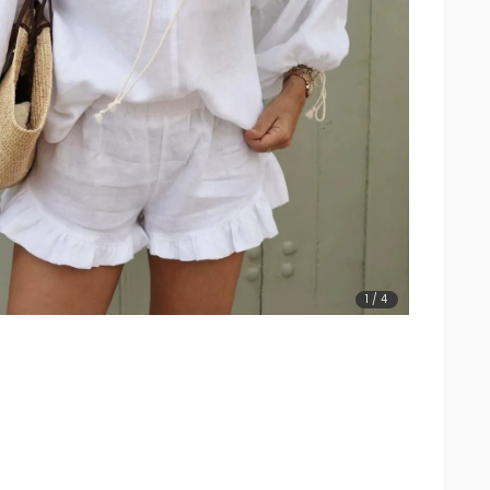
1
/
4