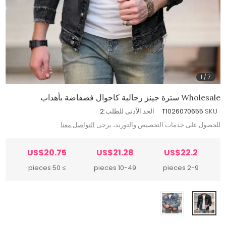
1
/
7
Wholesale سترة جينز رجالية كاجوال فضفاضة بأهداب
SKU:
T1026070655
الحد الأدنى للطلب:
2
للحصول على خدمات التخصيص والتوريد، يرجى
التواصل معنا
US$20.75
US$21.28
US$22.2
≥ 50 pieces
10-49 pieces
2-9 pieces