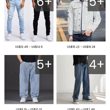
6+
5+
US$13.45 - US$14.5
US$15.22 - US$16.28
5+
4+
US$8.19 - US$10.01
US$5.43 - US$7.48