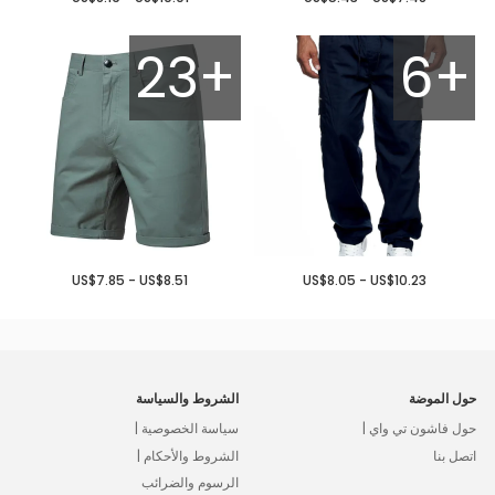
23+
6+
US$7.85 - US$8.51
US$8.05 - US$10.23
حول الموضة
الشروط والسياسة
حول فاشون تي واي |
سياسة الخصوصية |
اتصل بنا
الشروط والأحكام |
الرسوم والضرائب