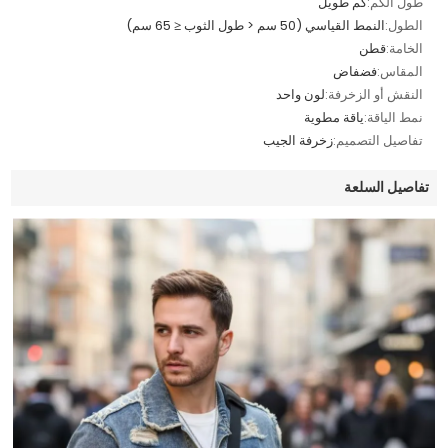
طول الكم:
كم طويل
الطول:
النمط القياسي (50 سم < طول الثوب ≤ 65 سم)
الخامة:
قطن
المقاس:
فضفاض
النقش أو الزخرفة:
لون واحد
نمط الياقة:
ياقة مطوية
تفاصيل التصميم:
زخرفة الجيب
تفاصيل السلعة