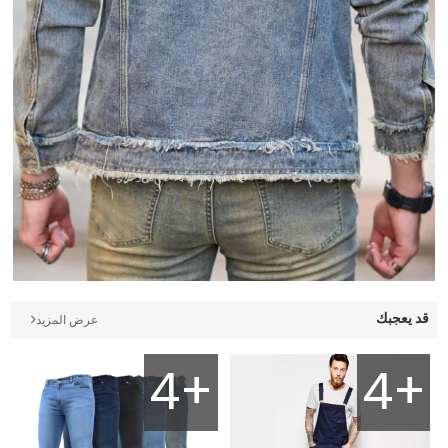
قد يعجبك
عرض المزيد
4+
4+