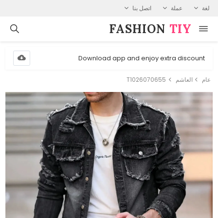
لغة
عملة
اتصل بنا
FASHION⁠
TIY
Download app and enjoy extra discount
عام
العاشم
T1026070655