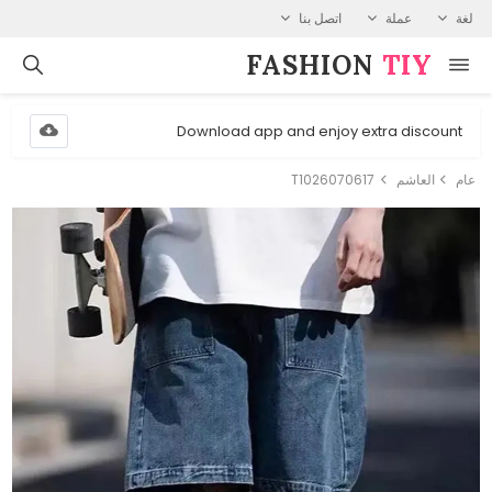
لغة
عملة
اتصل بنا
FASHION⁠
TIY
Download app and enjoy extra discount
عام
العاشم
T1026070617