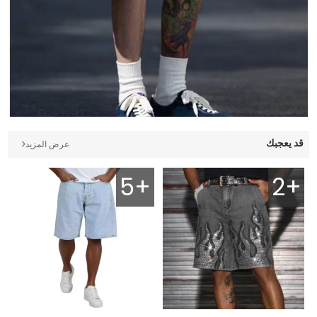
قد يعجبك
عرض المزيد
5+
2+