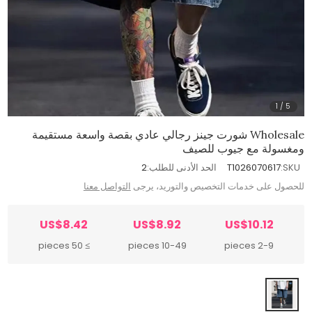
1
/
5
Wholesale شورت جينز رجالي عادي بقصة واسعة مستقيمة
ومغسولة مع جيوب للصيف
SKU:
T1026070617
الحد الأدنى للطلب:
2
للحصول على خدمات التخصيص والتوريد، يرجى
التواصل معنا
US$8.42
US$8.92
US$10.12
≥ 50 pieces
10-49 pieces
2-9 pieces