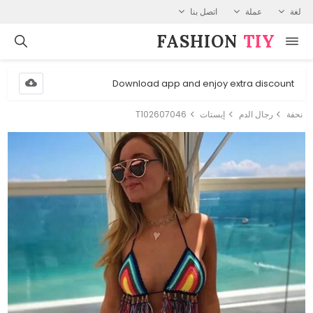
لغة
عملة
اتصل بنا
FASHION⁠
TIY
Download app and enjoy extra discount
نحفة
رجال الدم
إيستات
T102607046