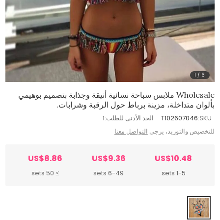
1
/
6
Wholesale ملابس سباحة نسائية أنيقة وجذابة بتصميم بوهيمي
بألوان متداخلة، مزينة برباط حول الرقبة وشرابات.
SKU:
T102607046
الحد الأدنى للطلب:
1
للتخصيص والتوريد، يرجى
التواصل معنا
US$8.86
US$9.36
US$10.48
≥ 50 sets
6-49 sets
1-5 sets