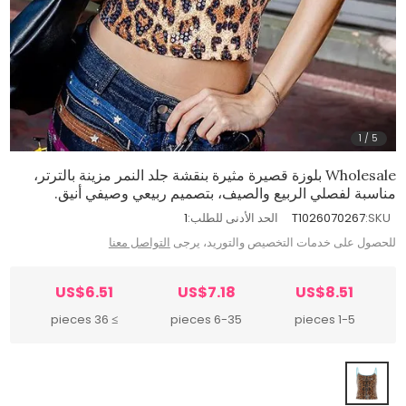
1
/
5
Wholesale بلوزة قصيرة مثيرة بنقشة جلد النمر مزينة بالترتر،
مناسبة لفصلي الربيع والصيف، بتصميم ربيعي وصيفي أنيق.
SKU:
T1026070267
الحد الأدنى للطلب:
1
للحصول على خدمات التخصيص والتوريد، يرجى
التواصل معنا
US$6.51
US$7.18
US$8.51
≥ 36 pieces
6-35 pieces
1-5 pieces