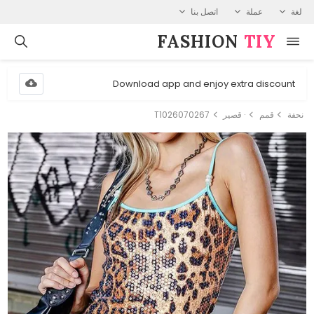
لغة
عملة
اتصل بنا
FASHION⁠
TIY
Download app and enjoy extra discount
نحفة
قمم
· قصير
T1026070267