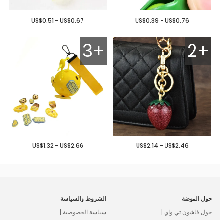
US$0.51 - US$0.67
US$0.39 - US$0.76
3+
2+
US$1.32 - US$2.66
US$2.14 - US$2.46
حول الموضة
الشروط والسياسة
حول فاشون تي واي |
سياسة الخصوصية |