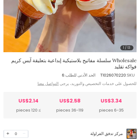
1
/
13
Wholesale سلسلة مفاتيح بلاستيكية إبداعية بتعليقة آيس كريم
فواكه تقليد
SKU:
T1026070220
الحد الأدنى للطلب:
6
للحصول على خدمات التخصيص والتوريد، يرجى
التواصل معنا
US$2.14
US$2.58
US$3.34
≥ 120 pieces
36-119 pieces
6-35 pieces
مركز تدفق الفراولة
0