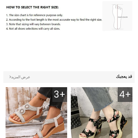
قد يعجبك
عرض المزيد
3+
4+