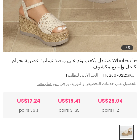
1
/
5
Wholesale صنادل بكعب وتد على منصة نسائية عصرية بحزام
كاحل وإصبع مكشوف
SKU:
T102607022
الحد الأدنى للطلب:
1
للحصول على خدمات التخصيص والتوريد، يرجى
التواصل معنا
US$17.24
US$19.41
US$25.04
≥ 36 pairs
3-35 pairs
1-2 pairs