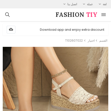
لغة
عملة
اتصل بنا
FASHION⁠
TIY
Download app and enjoy extra discount
القسم
اختيار
T102607022