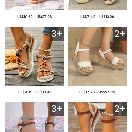
US$10.63 - US$17.26
US$7.44 - US$13.28
3+
2+
US$8.99 - US$13.86
US$17.75 - US$24.92
3+
2+