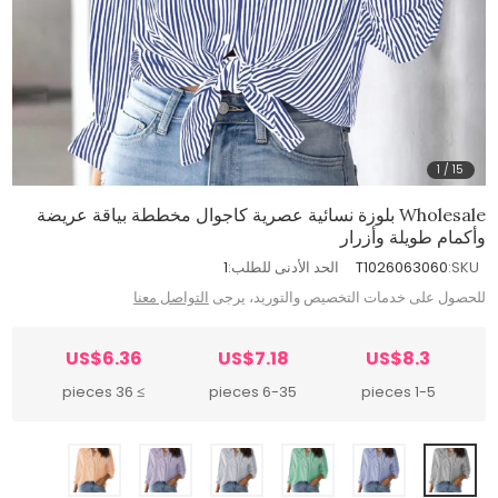
1
/
15
Wholesale بلوزة نسائية عصرية كاجوال مخططة بياقة عريضة
وأكمام طويلة وأزرار
SKU:
T1026063060
الحد الأدنى للطلب:
1
للحصول على خدمات التخصيص والتوريد، يرجى
التواصل معنا
US$6.36
US$7.18
US$8.3
≥ 36 pieces
6-35 pieces
1-5 pieces