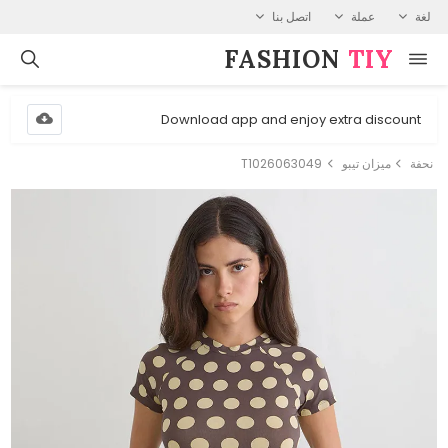
لغة
عملة
اتصل بنا
FASHION⁠
TIY
Download app and enjoy extra discount
نحفة
ميزان تيبو
T1026063049