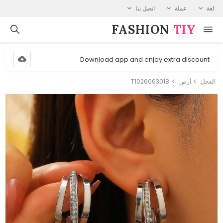
لغة
عملة
اتصل بنا
FASHION⁠
TIY
Download app and enjoy extra discount
العجل
أرض
T1026063018