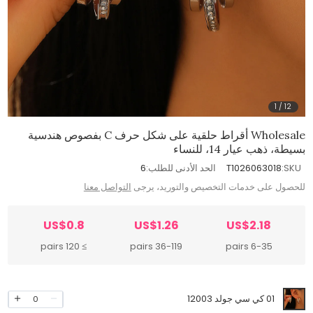
1
/
12
Wholesale أقراط حلقية على شكل حرف C بفصوص هندسية
بسيطة، ذهب عيار 14، للنساء
SKU:
T1026063018
الحد الأدنى للطلب:
6
للحصول على خدمات التخصيص والتوريد، يرجى
التواصل معنا
US$0.8
US$1.26
US$2.18
≥ 120 pairs
36-119 pairs
6-35 pairs
01 كي سي جولد 12003
0