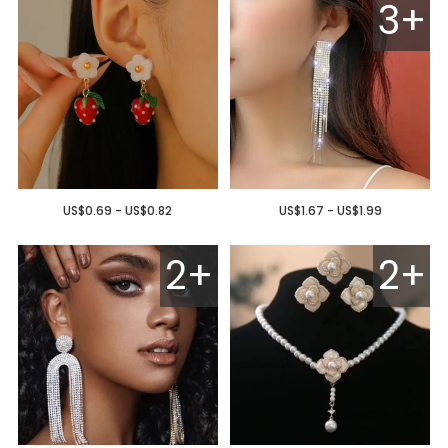
3+
US$0.69 - US$0.82
US$1.67 - US$1.99
2+
2+