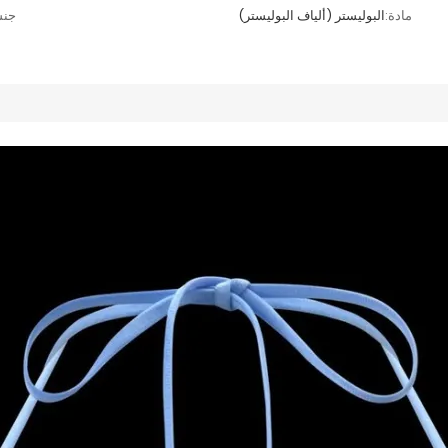
مادة:
البوليستر (ألياف البوليستر)
جنس