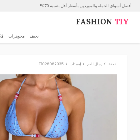
أفضل أسواق الجملة والموردين بأسعار أقل بنسبة 70%!
FASHION⁠
TIY
نحيف
مجوهرات
مُك
نحفة
رجال الدم
إيستات
T1026062935