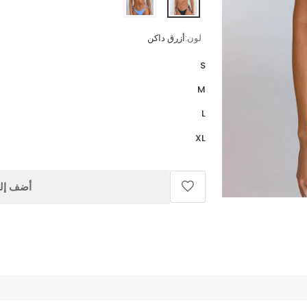
لون:
أزرق داكن
S
M
L
XL
أضف إلى