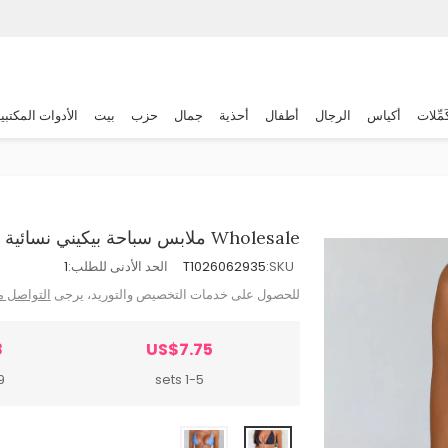
َمِّلات
أكياس
الرجال
أطفال
أحذية
جمال
حزب
بيت
الأدوات المكتبي
Wholesale ملابس سباحة بيكيني نسائية أنيقة وجذابة بنقشة منقطة، برباط حول الرقبة
SKU:
T1026062935
الحد الأدنى للطلب:
1
للحصول على خدمات التخصيص والتوريد، يرجى
التواصل م
8
US$7.75
ts
1-5 sets