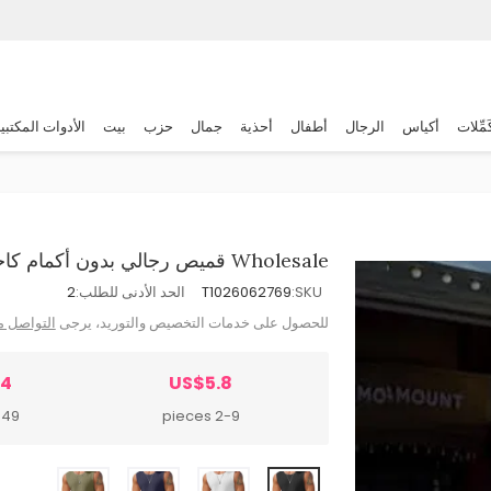
َمِّلات
أكياس
الرجال
أطفال
أحذية
جمال
حزب
بيت
الأدوات المكتبي
Wholesale قميص رجالي بدون أكمام كاجوال بلون موحد قابل للتنفس
SKU:
T1026062769
الحد الأدنى للطلب:
2
للحصول على خدمات التخصيص والتوريد، يرجى
التواصل م
94
US$5.8
 pieces
2-9 pieces