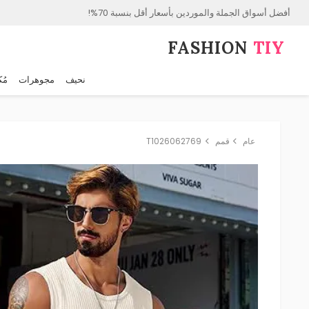
أفضل أسواق الجملة والموردين بأسعار أقل بنسبة 70%!
FASHION⁠
TIY
نحيف
مجوهرات
مُك
عام
قمم
T1026062769