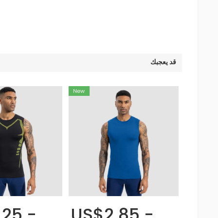
قد يعجبك
25 -
US$2.85 -