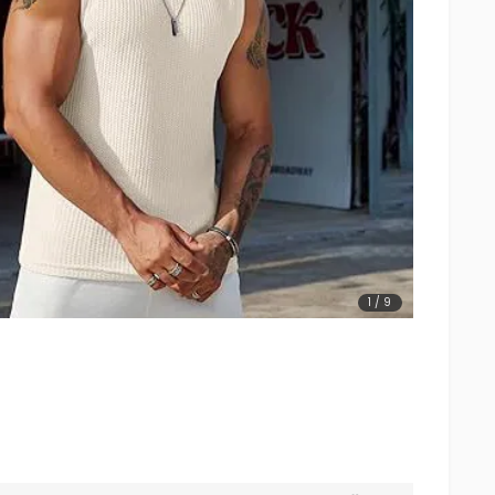
1
/
9