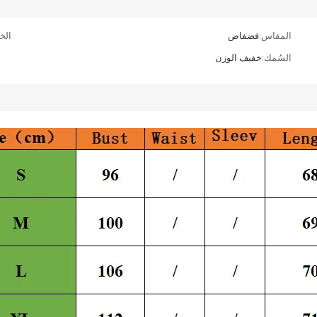
المقاس:
فضفاض
الخا
السُمك:
خفيف الوزن