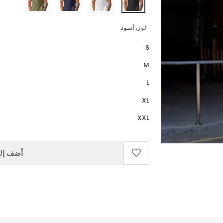
لون:
أسود
S
M
L
XL
XXL
أضف إلى