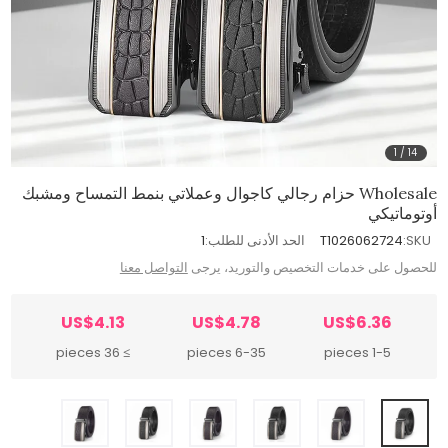
1
/
14
Wholesale حزام رجالي كاجوال وعملاتي بنمط التمساح ومشبك
أوتوماتيكي
SKU:
T1026062724
الحد الأدنى للطلب:
1
للحصول على خدمات التخصيص والتوريد، يرجى
التواصل معنا
US$4.13
US$4.78
US$6.36
≥ 36 pieces
6-35 pieces
1-5 pieces