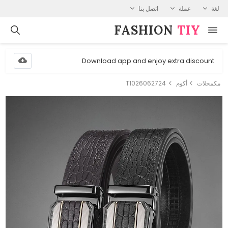
لغة
عملة
اتصل بنا
FASHION⁠
TIY
Download app and enjoy extra discount
مكمحلات
أكوم
T1026062724