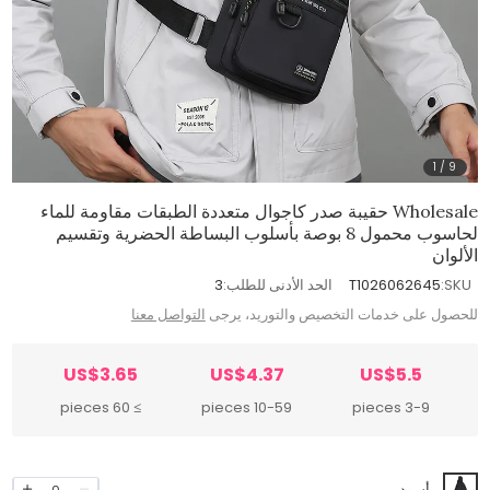
1
/
9
Wholesale حقيبة صدر كاجوال متعددة الطبقات مقاومة للماء
لحاسوب محمول 8 بوصة بأسلوب البساطة الحضرية وتقسيم
الألوان
SKU:
T1026062645
الحد الأدنى للطلب:
3
للحصول على خدمات التخصيص والتوريد، يرجى
التواصل معنا
US$3.65
US$4.37
US$5.5
≥ 60 pieces
10-59 pieces
3-9 pieces
أسود
0