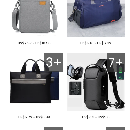
US$7.98 - US$10.56
US$5.61 - US$6.92
3+
7+
US$5.72 - US$6.98
US$8.4 - US$9.6