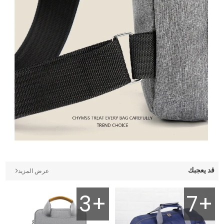
قد يعجبك
عرض المزيد
3+
7+