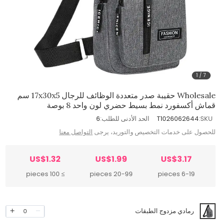
1
/
7
Wholesale حقيبة صدر متعددة الوظائف للرجال 17x30x5 سم
قماش أكسفورد نمط بسيط حضري لون واحد 8 بوصة
SKU:
T1026062644
الحد الأدنى للطلب:
6
للحصول على خدمات التخصيص والتوريد، يرجى
التواصل معنا
US$1.32
US$1.99
US$3.17
≥ 100 pieces
20-99 pieces
6-19 pieces
رمادي مزدوج الطبقات
0