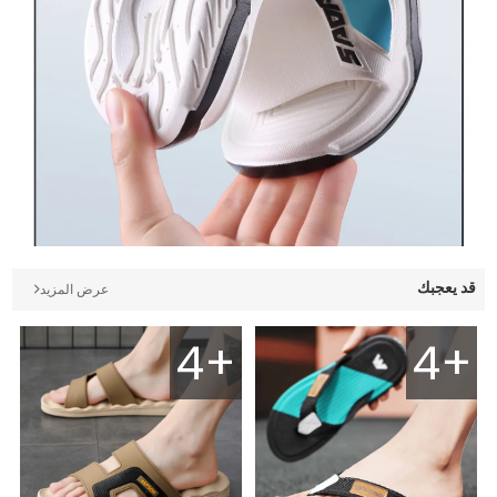
قد يعجبك
عرض المزيد
4+
4+