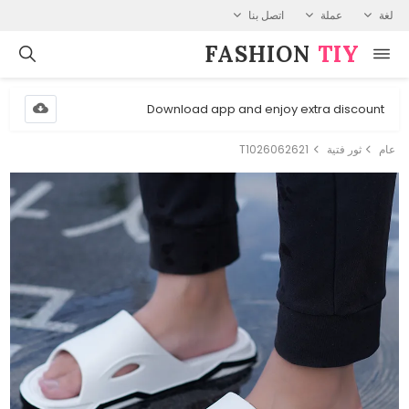
لغة
عملة
اتصل بنا
FASHION⁠
TIY
Download app and enjoy extra discount
عام
ثور فتية
T1026062621