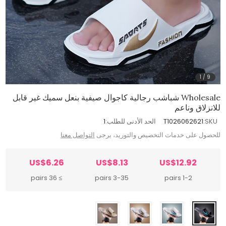
1
/
9
Wholesale شباشب رجالية كاجوال صيفية بنعل سميك غير قابل
للانزلاق وناعم
SKU:
T1026062621
الحد الأدنى للطلب:
1
للحصول على خدمات التخصيص والتوريد، يرجى
التواصل معنا
US$6.26
US$8.13
US$12.92
≥ 36 pairs
3-35 pairs
1-2 pairs