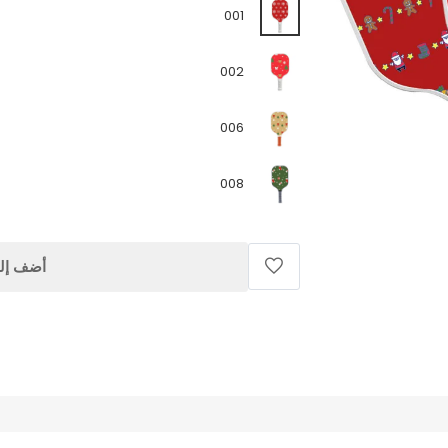
001
002
006
008
أضف إلى