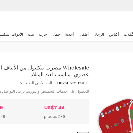
َمِّلات
أكياس
الرجال
أطفال
أحذية
جمال
حزب
بيت
الأدوات المكتبي
Wholesale مضرب بيكلبول من الأل
عصري، مناسب لعيد الميلاد
SKU:
T102606258
الحد الأدنى للطلب:
2
للحصول على خدمات التخصيص والتوريد، يرجى
التواصل م
79
US$7.44
 pieces
2-9 pieces