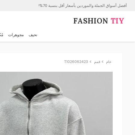
أفضل أسواق الجملة والموردين بأسعار أقل بنسبة 70%!
FASHION⁠
TIY
نحيف
مجوهرات
مُك
عام
قمم
T1026062423