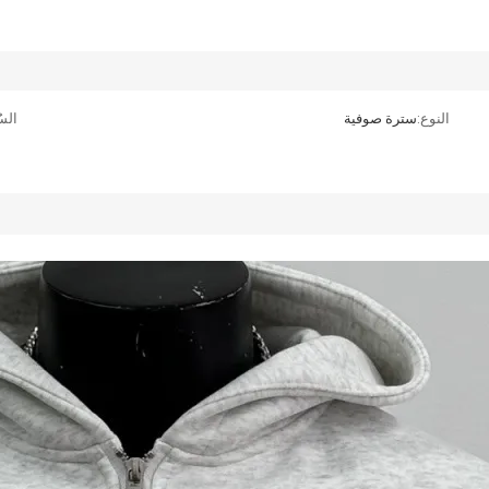
النوع:
سترة صوفية
الس