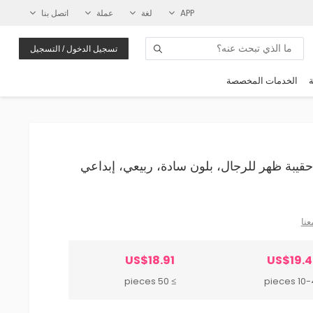
APP
لغة
عملة
اتصل بنا
تسجيل الدخول / التسجيل
ة
الخدمات المخصصة
صميم حقيبة ظهر للرجال، بلون سادة، ربيعي، إبداعي
عنا
US$18.91
US$19.
≥ 50 pieces
10-49 p