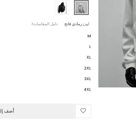
لون:
رمادي فاتح
دليل المقاسات
M
L
XL
2XL
3XL
4XL
أضف إلى