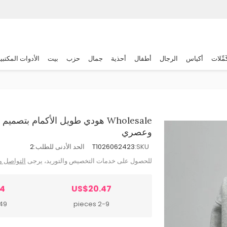
َمِّلات
أكياس
الرجال
أطفال
أحذية
جمال
حزب
بيت
الأدوات المكتبي
Wholesale هودي طويل الأكمام بت
وعصري
SKU:
T1026062423
الحد الأدنى للطلب:
2
للحصول على خدمات التخصيص والتوريد، يرجى
التواصل م
44
US$20.47
ieces
2-9 pieces