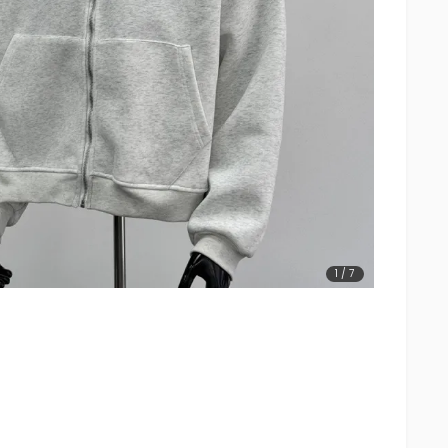
1
/
7