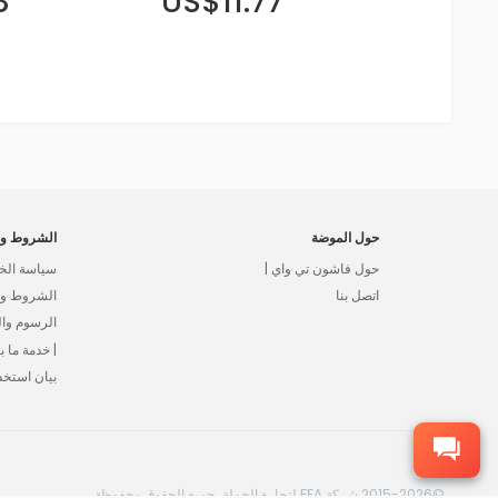
8
US$11.77
حول الموضة
الشروط وا
حول فاشون تي واي |
سياسة الخ
اتصل بنا
الشروط وال
الرسوم وا
| خدمة ما بع
بيان استخد
©2015-2026 شركة FFA لتجارة الجملة، جميع الحقوق محفوظة