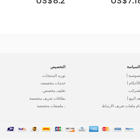
US$8.2
US$7.1
لسياسة
التخصيص
صوصية |
توريد المنتجات،
أحكام |
خدمات مخصصة،
لضرائب
تغليف مخصص،
د البيع |
بطاقات تعريف مخصصة
ام ملفات تعريف الارتباط
، ملصقات مخصصة