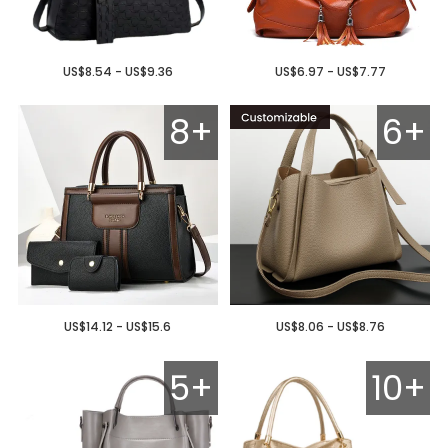
US$8.54 - US$9.36
US$6.97 - US$7.77
8+
6+
US$14.12 - US$15.6
US$8.06 - US$8.76
5+
10+