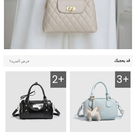
قد يعجبك
عرض المزيد
2+
3+