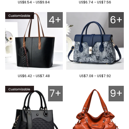
US$8.54 - US$9.84
US$6.74 - US$7.56
4+
6+
US$6.42 - US$7.48
US$7.08 - US$7.92
7+
9+