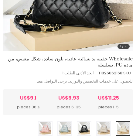
1
/
9
Wholesale حقيبة يد نسائية عادية، بلون سادة، شكل معيني، من
مادة PU، بسلسلة
SKU:
T1026062168
الحد الأدنى للطلب:
1
للحصول على خدمات التخصيص والتوريد، يرجى
التواصل معنا
US$9.1
US$9.93
US$11.25
≥ 36 pieces
6-35 pieces
1-5 pieces